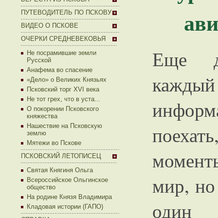
ави
ПУТЕВОДИТЕЛЬ ПО ПСКОВУ
ВИДЕО О ПСКОВЕ
ОЧЕРКИ СРЕДНЕВЕКОВЬЯ
Еще д
Не посрамившие земли
Русской
Анафема во спасение
каждый
«Дело» о Великих Князьях
Псковский торг XVI века
Не тот грех, что в уста...
инфор
О покорении Псковского
княжества
Нашествие на Псковскую
поехат
землю
Мятежи во Пскове
момент
ПСКОВСКИЙ ЛЕТОПИСЕЦ
Святая Княгиня Ольга
мир, но
Всероссийское Ольгинское
общество
На родине Князя Владимира
один
Кладовая истории (ГАПО)