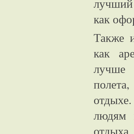
лучший 
как офо
Также и
как ар
лучше 
полета
отдыхе
людям 
отдыха,