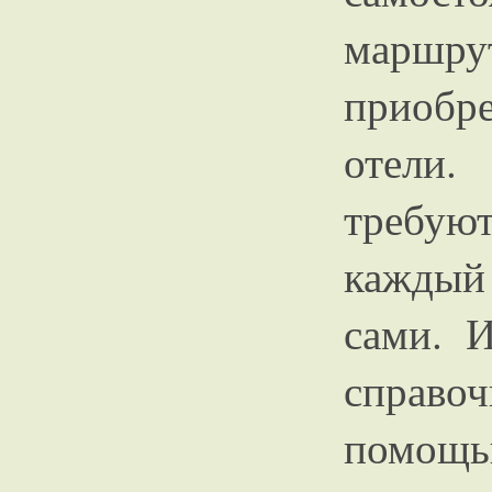
марш
приобр
отели.
требуют
каждый
сами. 
справ
помощь