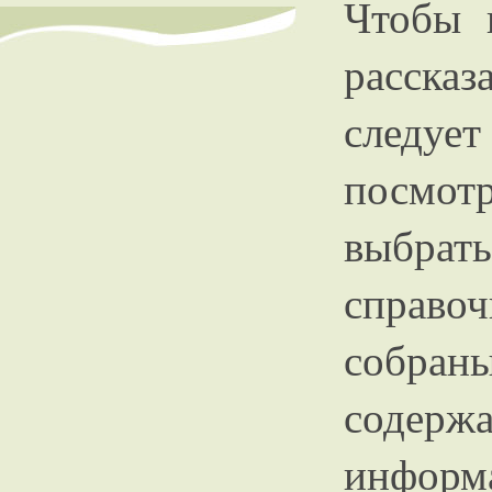
Чтобы 
рассказ
следуе
посмот
выбра
справо
собран
содер
информ