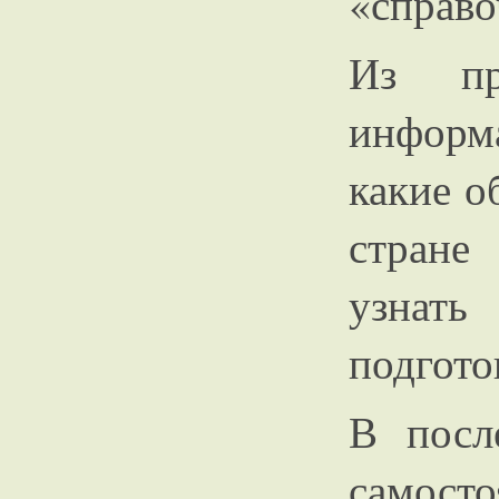
«справо
Из пр
информ
какие о
стране
узнать
подгото
В посл
самос