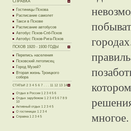
СПРАВКА
невозм
Гостиницы Пскова
Расписание самолет
побыват
Такси в Пскове
Расписание автобусов
Автобус Псков-Спб-Псков
города
Автобус Псков-Рига-Псков
ПСКОВ 1920 - 1930 ГОДЫ
прави
Перепись населения
Псковский летописец
позабот
Город Музей?
Вторая жизнь Троицкого
собора
которо
СТАТЬИ
2
3
4
5
6
7
.
.
.
11
12
13
14
Отдых в России 1
2
3
4
5
6
решен
Отдых зарубежом 1
2
3
4
5
6
7
8
9
10
Активный отдых 1
2
3
4
5
О гостиницах 1
2
3
4
многое.
Справка 1
2
3
4
5