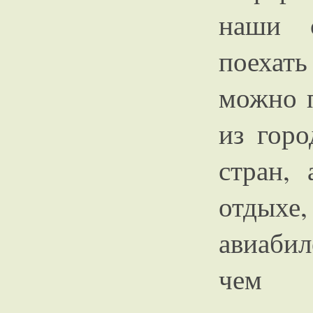
наши с
поехат
можно п
из гор
стран,
отдых
авиабил
чем 