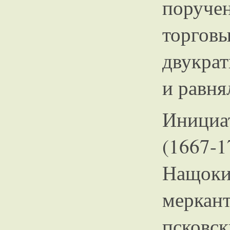
поруче
торго
двукра
и равня
Инициа
(1667
Нащо
мерка
псковск