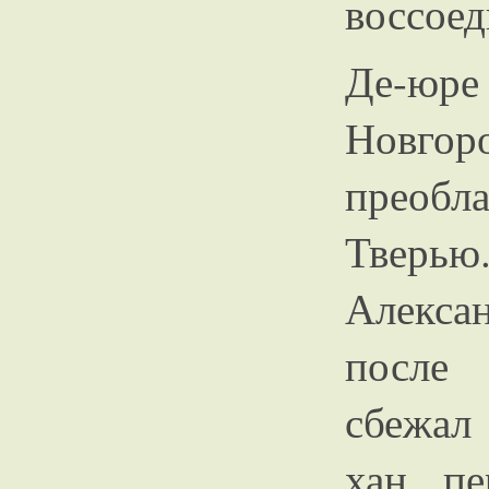
воссоед
Де-юр
Новго
преобл
Тверью
Алекса
после 
сбежал
хан пе