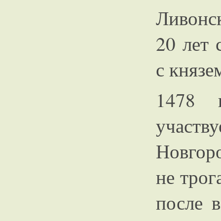
Ливонс
20 лет 
с князе
1478 
участв
Новгор
не трог
после 