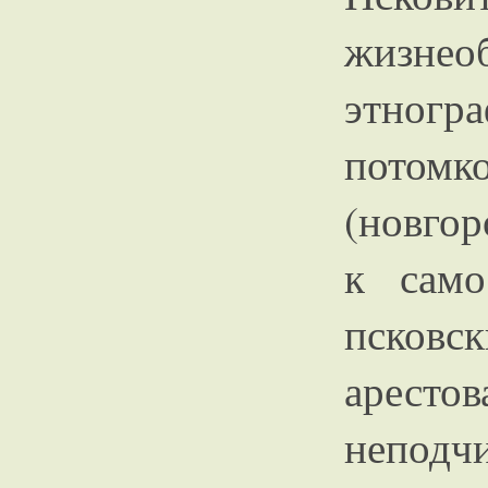
жиз
этног
пото
(новгор
к само
псковс
аресто
неподч