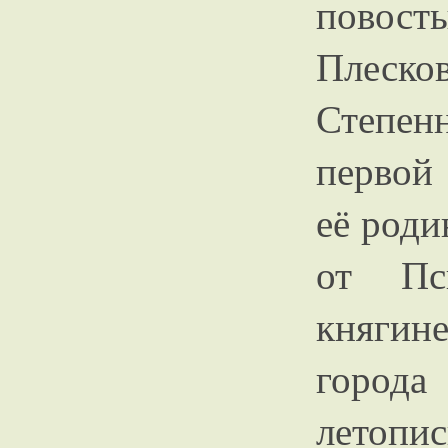
повост
Плеск
Степен
первой
её роди
от Пс
княги
города
летоп