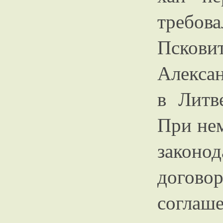
требов
Псков
Алексан
в Литв
При нем
законо
догово
соглаш