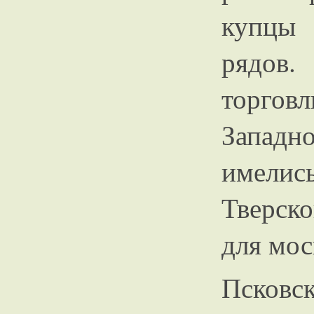
купцы 
рядов
торгов
Запад
имели
Тверск
для мос
Псков