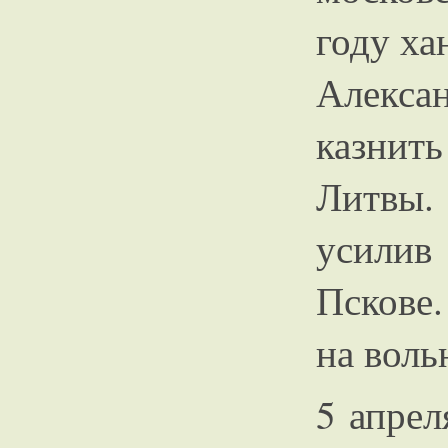
году ха
Алексан
казнить
Литвы.
усилив
Пскове.
на воль
5 апрел