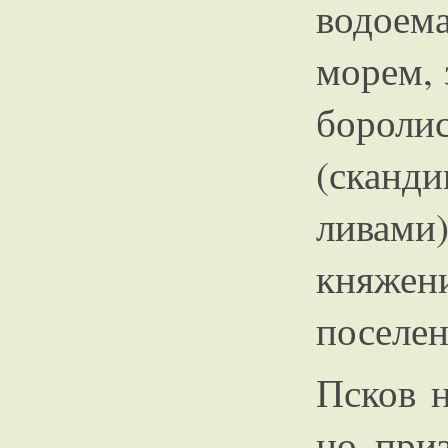
водоем
морем, 
боро
(сканд
ливами
княжен
поселен
Псков 
но приз