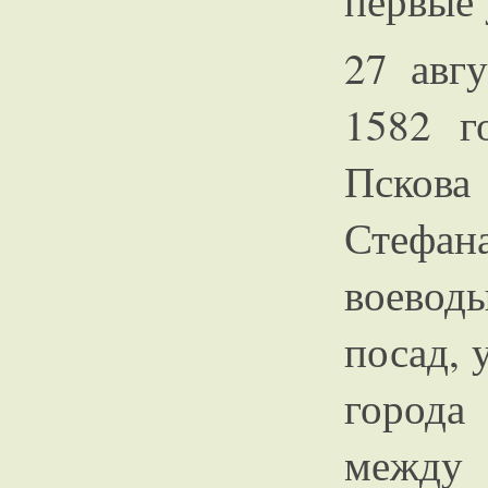
первые 
27 авг
1582 г
Пскова
Стефа
воевод
посад, 
города
между 