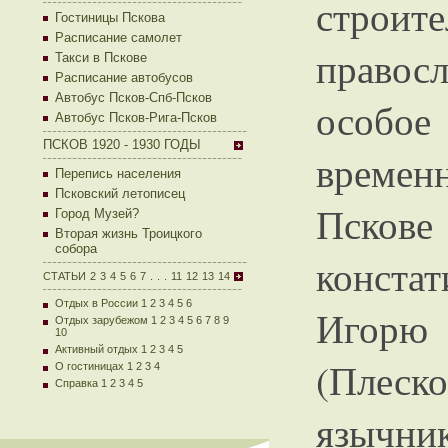
строит
Гостиницы Пскова
Расписание самолет
правос
Такси в Пскове
Расписание автобусов
Автобус Псков-Спб-Псков
особое
Автобус Псков-Рига-Псков
ПСКОВ 1920 - 1930 ГОДЫ
времен
Перепись населения
Псковский летописец
Пскове
Город Музей?
Вторая жизнь Троицкого
собора
констат
СТАТЬИ
2
3
4
5
6
7
.
.
.
11
12
13
14
Отдых в России 1
2
3
4
5
6
Игор
Отдых зарубежом 1
2
3
4
5
6
7
8
9
10
Активный отдых 1
2
3
4
5
(Плес
О гостиницах 1
2
3
4
Справка 1
2
3
4
5
язычни