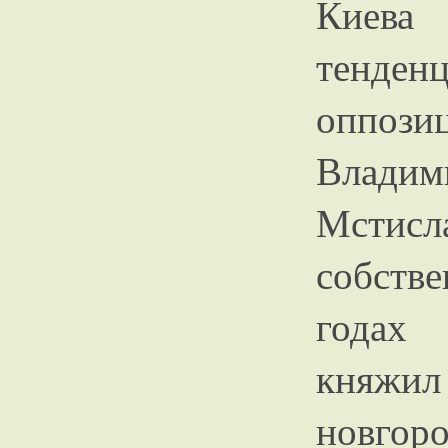
Киева
тенденц
оппози
Владим
Мстисл
собств
годах
княжил
новгор