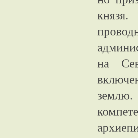
князя.
пров
админи
на Сев
включе
землю
компе
архиепи