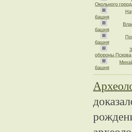
Окольного город
На
башня
Вла
башня
По
башня
3
обороны Пскова
Миха
башня
Археол
доказал
рожд
археол