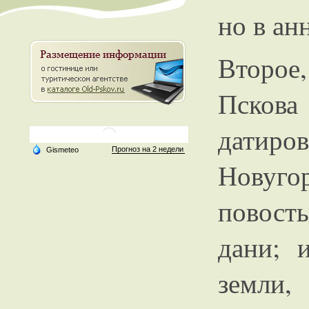
но в ан
Второе
Пскова
датиро
Новуго
повосты
дани; 
земли