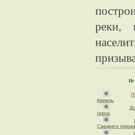
постро
реки, 
насел
призыва
Ис
П
Кремль
Д
город
Среднего город