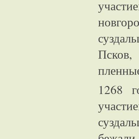
учас
новго
суздаль
Псков
пленны
1268 г
участи
суздал
бежали