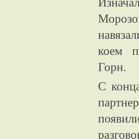
Изнач
Мороз
навязал
коем п
Горн.
С конц
партн
появи
разгов