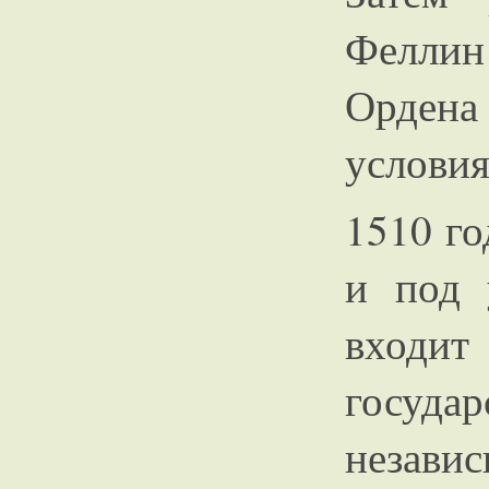
Фелли
Ордена
услови
1510 го
и под 
входит
госуда
незави