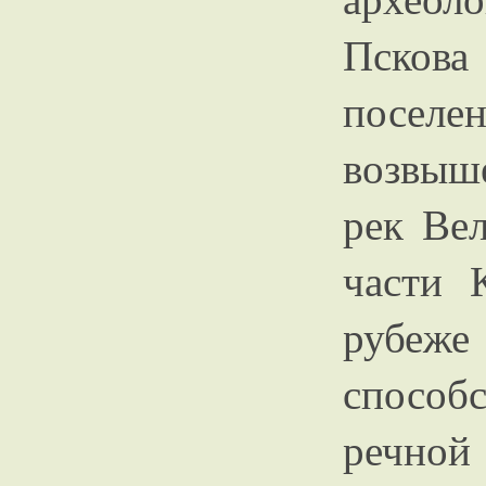
Пскова
поселен
возвыш
рек Ве
части 
рубеж
способ
речной