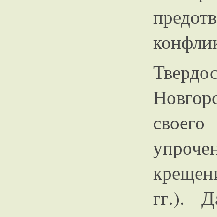
предо
конфлик
Твердо
Новгор
свое
упроче
крещен
гг.). 