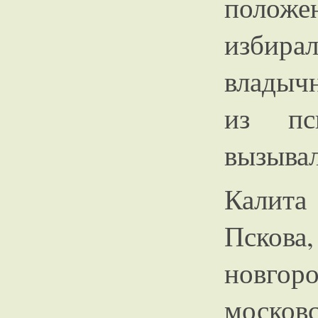
полож
избир
владыч
из пс
вызывал
Калит
Пскова
новго
москов