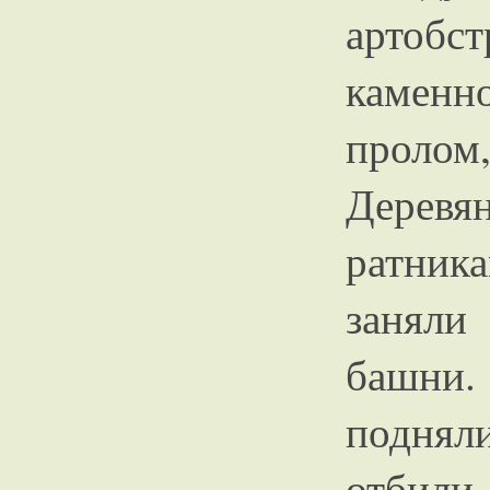
артоб
камен
пролом
Дерев
ратник
заняли
башни
подня
отбил