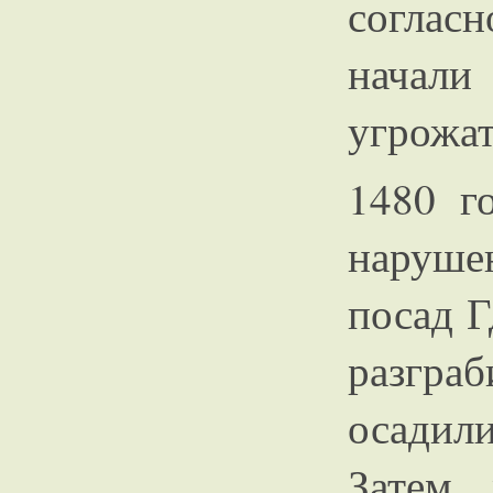
соглас
начал
угрожат
1480 г
наруш
посад Г
разгр
осадил
Затем 