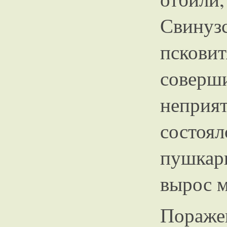
Свинуз
пскови
совер
непри
состоял
пушкар
вырос м
Пораже