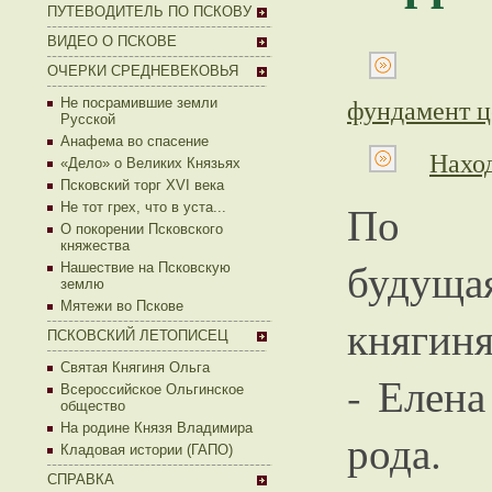
ПУТЕВОДИТЕЛЬ ПО ПСКОВУ
ВИДЕО О ПСКОВЕ
ОЧЕРКИ СРЕДНЕВЕКОВЬЯ
фундамент ц
Не посрамившие земли
Русской
Анафема во спасение
Нахо
«Дело» о Великих Князьях
Псковский торг XVI века
По п
Не тот грех, что в уста...
О покорении Псковского
княжества
будуща
Нашествие на Псковскую
землю
Мятежи во Пскове
княгиня
ПСКОВСКИЙ ЛЕТОПИСЕЦ
Святая Княгиня Ольга
- Елена
Всероссийское Ольгинское
общество
На родине Князя Владимира
рода
Кладовая истории (ГАПО)
СПРАВКА