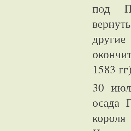
под П
вернут
други
окончи
1583 гг
30 июл
осада 
корол