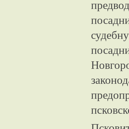
предв
посадн
судеб
посад
Новгор
закон
предо
псковск
Пскови