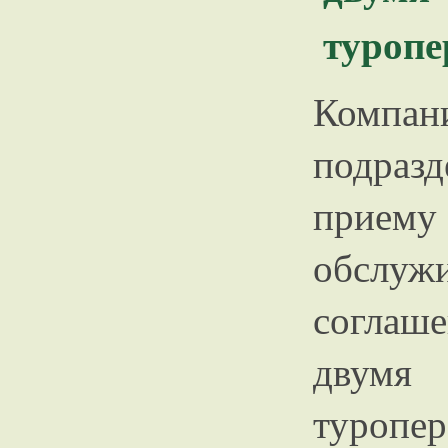
туропе
Компа
подраз
прие
обслуж
соглаш
двумя
туропера