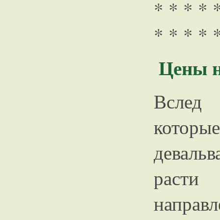
* * * * 
* * * * 
Цены н
Вслед 
которы
деваль
расти
направл