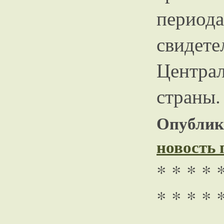
период
свид
Централ
страны.
Опублико
новость
* * * * 
* * * * 