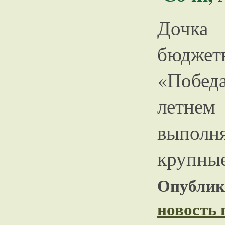
Дочка 
бюдже
«Побед
летне
выполн
крупные
Опублико
новость