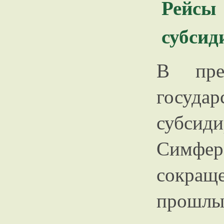
Рейс
субсид
В пре
госу
субс
Симф
сокраще
прош