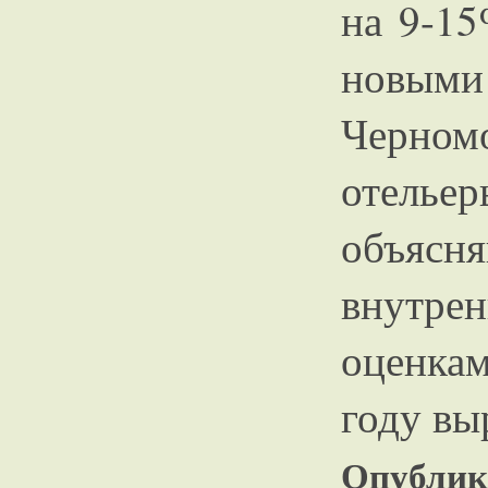
на 9-15
новым
Черном
отельер
объясн
внутрен
оценка
году вы
Опублико