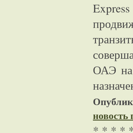
Expre
продви
транзит
соверш
ОАЭ на
назначе
Опублико
новость
* * * * 