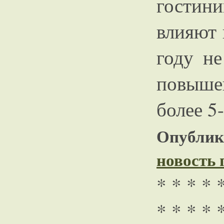
гостини
влияют 
году не
повышен
более 5-
Опублико
новость
* * * * 
* * * * 