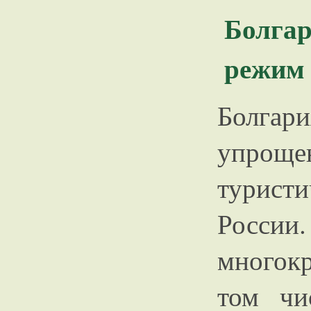
Болга
режим 
Болгар
упрощ
турис
России
многок
том чи