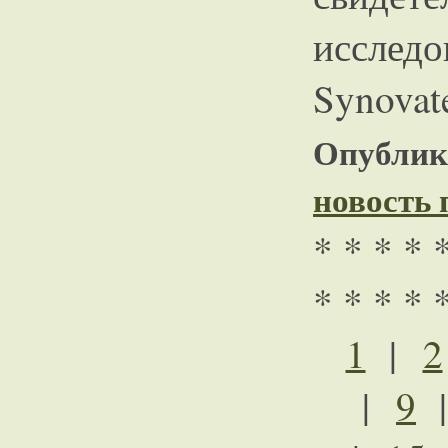
исслед
Synovat
Опублико
новость
* * * * 
* * * * 
1
|
2
|
9