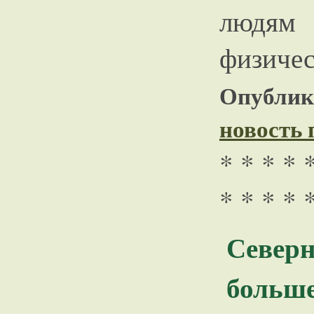
людя
физиче
Опублико
новость
* * * * 
* * * * 
Северн
больше