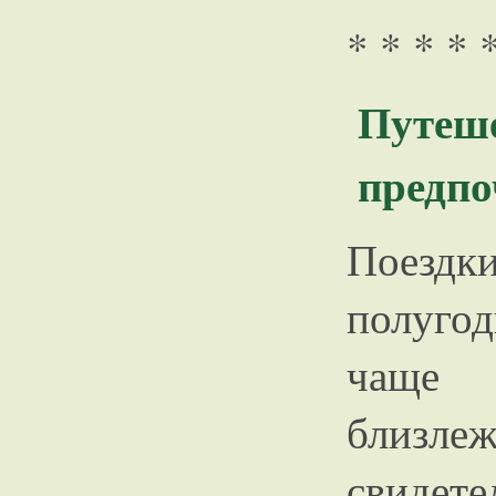
* * * * 
Путеше
предпо
Поездк
полугод
чаще
близ
свиде