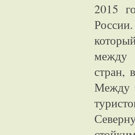
2015 г
России
который
между 
стран, 
Между 
турис
Севе
стойки