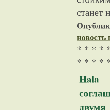
станет 
Опублико
новость
* * * * 
* * * * 
Hala
согла
дву