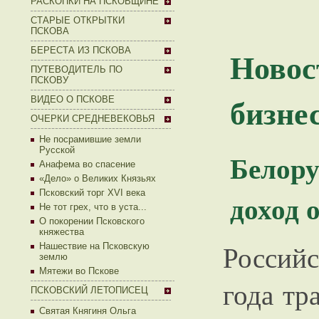
РАСКОПКИ НА ПСКОВЩИНЕ
СТАРЫЕ ОТКРЫТКИ
ПСКОВА
Ново
БЕРЕСТА ИЗ ПСКОВА
ПУТЕВОДИТЕЛЬ ПО
ПСКОВУ
бизне
ВИДЕО О ПСКОВЕ
ОЧЕРКИ СРЕДНЕВЕКОВЬЯ
Не посрамившие земли
Русской
Белор
Анафема во спасение
«Дело» о Великих Князьях
Псковский торг XVI века
доход 
Не тот грех, что в уста...
О покорении Псковского
княжества
Россий
Нашествие на Псковскую
землю
Мятежи во Пскове
года тр
ПСКОВСКИЙ ЛЕТОПИСЕЦ
Святая Княгиня Ольга