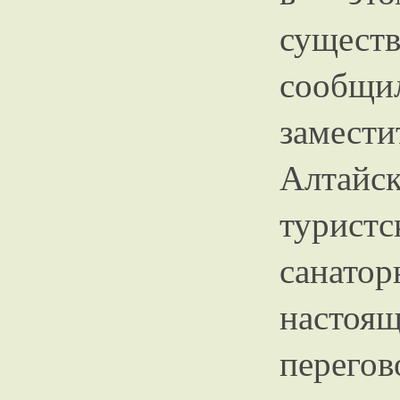
сущест
сообщ
замести
Алтай
турис
санатор
настоя
пере