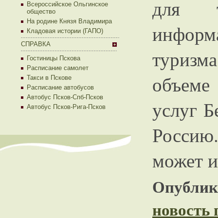
для т
Всероссийское Ольгинское
общество
На родине Князя Владимира
информ
Кладовая истории (ГАПО)
СПРАВКА
туризм
Гостиницы Пскова
Расписание самолет
объеме
Такси в Пскове
Расписание автобусов
Автобус Псков-Спб-Псков
услуг Б
Автобус Псков-Рига-Псков
Россию
может и
Опублико
новость