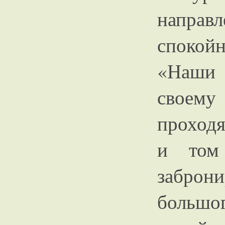
напра
спокой
«Наши 
своем
проходя
и том
заброни
большо