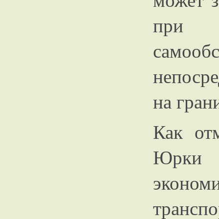
при 
само
непосре
на гран
Как от
Юрки
эконо
трансп