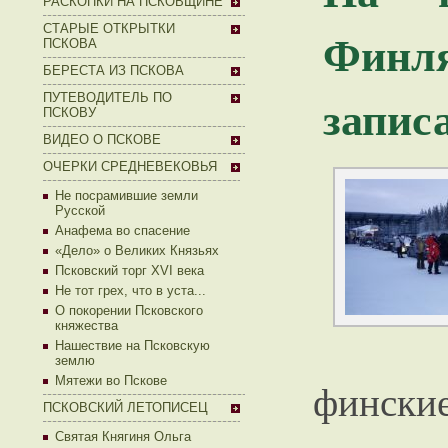
РАСКОПКИ НА ПСКОВЩИНЕ
СТАРЫЕ ОТКРЫТКИ
Финля
ПСКОВА
БЕРЕСТА ИЗ ПСКОВА
запис
ПУТЕВОДИТЕЛЬ ПО
ПСКОВУ
ВИДЕО О ПСКОВЕ
ОЧЕРКИ СРЕДНЕВЕКОВЬЯ
Не посрамившие земли
Русской
Анафема во спасение
«Дело» о Великих Князьях
Псковский торг XVI века
Не тот грех, что в уста...
О покорении Псковского
княжества
Нашествие на Псковскую
землю
Мятежи во Пскове
финские
ПСКОВСКИЙ ЛЕТОПИСЕЦ
Святая Княгиня Ольга