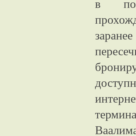
в по
прохож
заранее
пересе
брони
доступ
интерн
терми
Ваали