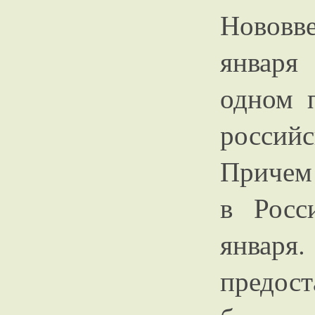
Нововв
января
одном 
россий
Причем 
в Росс
январ
предо