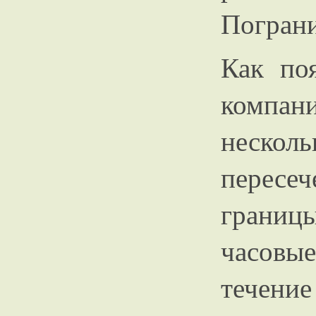
Пограни
Как по
компани
неско
пересе
границ
часовые
течение