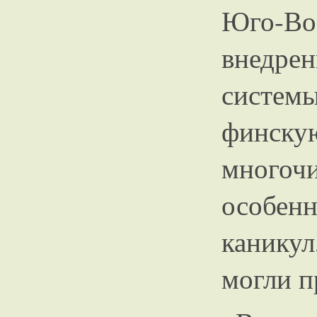
Юго-В
внедре
систе
финск
многочи
особен
каникул
могли п