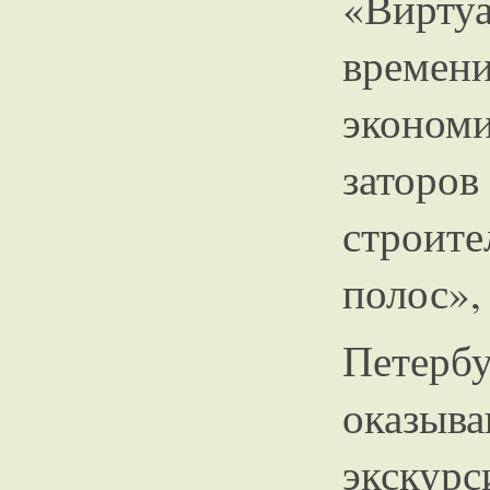
«Виртуа
врем
эконом
зато
строи
полос»,
Пете
оказы
экскур