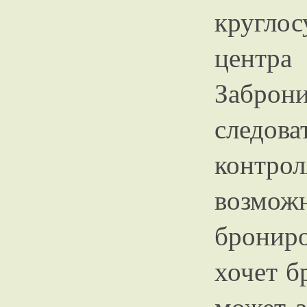
кругло
центра
Заброни
следов
конт
возмо
брониро
хочет б
может з