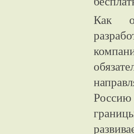
бесплат
Как о
разраб
компани
обязат
направ
Россию
грани
развив