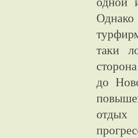
одной 
Однако
турфирм
таки л
сторона
до Нов
повыше
отдых
прогр