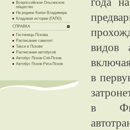
года н
Всероссийское Ольгинское
общество
предва
На родине Князя Владимира
Кладовая истории (ГАПО)
СПРАВКА
прохож
Гостиницы Пскова
Расписание самолет
видов 
Такси в Пскове
Расписание автобусов
включая
Автобус Псков-Спб-Псков
Автобус Псков-Рига-Псков
в перву
затрон
в Фи
автотра