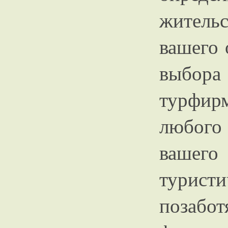
жительс
вашего 
выбор
турфир
любого
ваше
тури
позабо