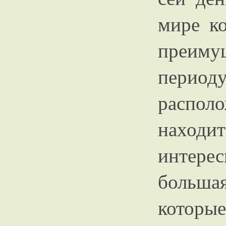
мире ко
преиму
пери
распол
наход
интерес
больша
которы