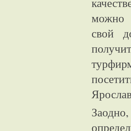
качест
можно 
свой д
получи
турфи
посети
Ярослав
Заод
опреде