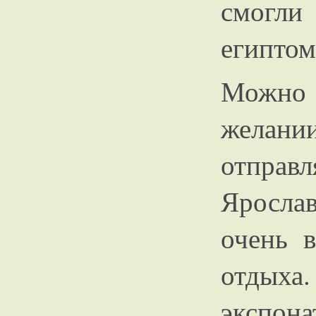
смогл
египтом
Можно 
желани
отпра
Яросла
очень 
отдыха
экспон