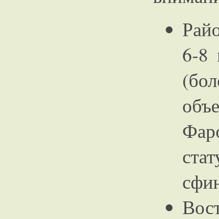
Рай
6-8
(бо
объ
Фар
стат
сфин
Вост