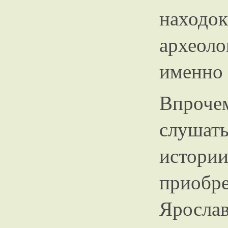
наход
археол
именно 
Впроче
слушат
истор
приоб
Ярос