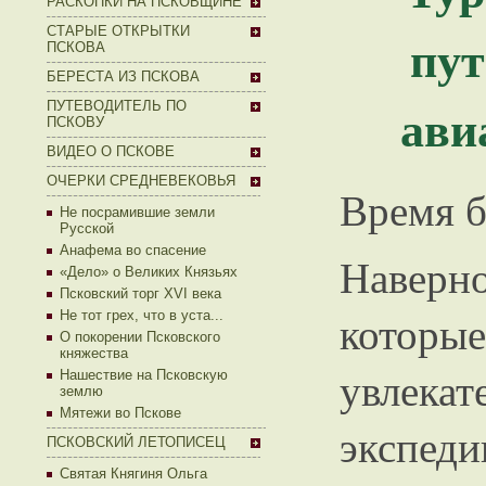
РАСКОПКИ НА ПСКОВЩИНЕ
СТАРЫЕ ОТКРЫТКИ
пут
ПСКОВА
БЕРЕСТА ИЗ ПСКОВА
ави
ПУТЕВОДИТЕЛЬ ПО
ПСКОВУ
ВИДЕО О ПСКОВЕ
ОЧЕРКИ СРЕДНЕВЕКОВЬЯ
Время 
Не посрамившие земли
Русской
Анафема во спасение
Наверн
«Дело» о Великих Князьях
Псковский торг XVI века
которы
Не тот грех, что в уста...
О покорении Псковского
княжества
увлека
Нашествие на Псковскую
землю
Мятежи во Пскове
экспе
ПСКОВСКИЙ ЛЕТОПИСЕЦ
Святая Княгиня Ольга