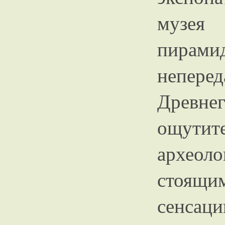
музея
пир
непер
Древне
ощут
археоло
стоящ
сенсац