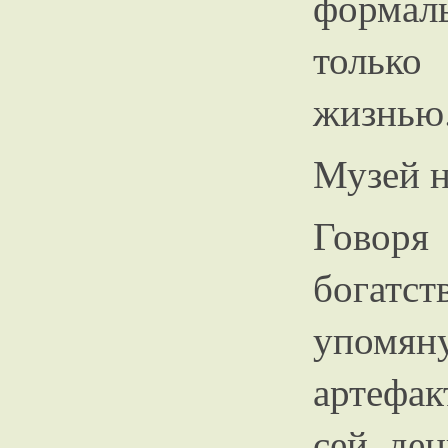
формал
только
жизнью
Музей н
Говор
богатст
упомя
артефак
сей ден