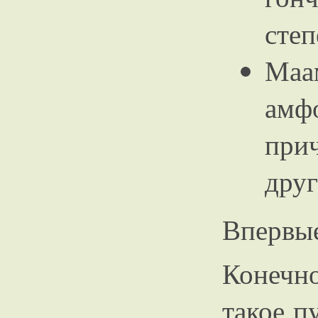
степ
Маа
амф
при
друг
Впервые
Конечн
такое п