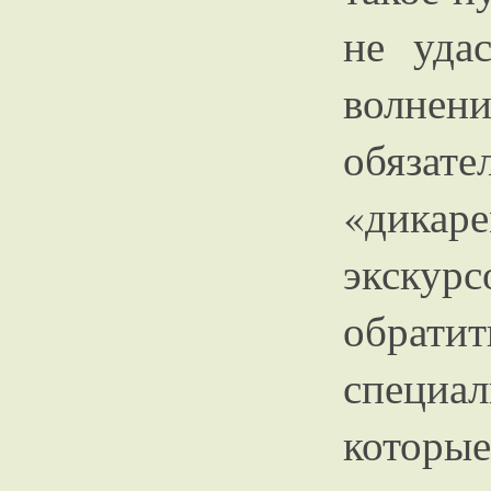
не уда
волнен
обяза
«дикар
экскур
обрати
специа
которы