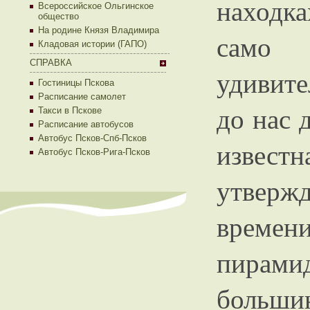
находка
Всероссийское Ольгинское
общество
На родине Князя Владимира
само
Кладовая истории (ГАПО)
СПРАВКА
удивите
Гостиницы Пскова
Расписание самолет
до нас 
Такси в Пскове
Расписание автобусов
Автобус Псков-Спб-Псков
извест
Автобус Псков-Рига-Псков
утвер
времен
пирам
больш