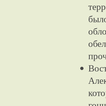
тер
был
об
обе
про
Во
Але
ко
гон