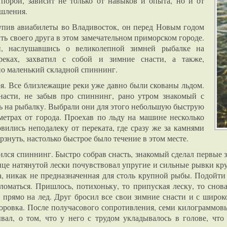
 порой, зависит не только от навыков и опыта, но и от
шления.
пив авиабилеты во Владивосток, он перед Новым годом
ть своего друга в этом замечательном приморском городе.
й, наслушавшись о великолепной зимней рыбалке на
реках, захватил с собой и зимние снасти, а также,
о маленький складной спиннинг.
ря. Все близлежащие реки уже давно были скованы льдом.
насти, не забыв про спиннинг, рано утром знакомый с
ь на рыбалку. Выбрали они для этого небольшую быструю
метрах от города. Проехав по льду на машине несколько
вились неподалеку от переката, где сразу же за камнями
ерзнуть, настолько быстрое было течение в этом месте.
ился спиннинг. Быстро собрав снасть, знакомый сделал первые з
онце натянутой лески почувствовал упругие и сильные рывки кр
ка, никак не предназначенная для столь крупной рыбы. Подойт
ломаться. Пришлось, потихоньку, то припуская леску, то снов
 прямо на лед. Друг бросил все свои зимние снасти и с широк
оровка. После получасового сопротивления, семи килограммовы
вал, о том, что у него с трудом укладывалось в голове, чт