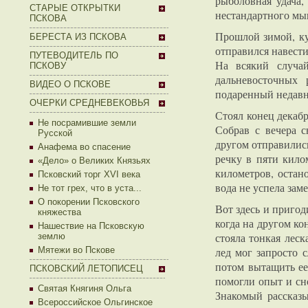
рыболовная удача,
СТАРЫЕ ОТКРЫТКИ
нестандартного мы
ПСКОВА
Прошлой зимой, ку
БЕРЕСТА ИЗ ПСКОВА
отправился навести
ПУТЕВОДИТЕЛЬ ПО
На всякий случа
ПСКОВУ
дальневосточных 
ВИДЕО О ПСКОВЕ
подаренный недавн
ОЧЕРКИ СРЕДНЕВЕКОВЬЯ
Стоял конец декаб
Не посрамившие земли
Собрав с вечера с
Русской
другом отправилис
Анафема во спасение
речку в пяти кило
«Дело» о Великих Князьях
километров, остано
Псковский торг XVI века
вода не успела зам
Не тот грех, что в уста...
О покорении Псковского
Вот здесь и пригод
княжества
когда на другом к
Нашествие на Псковскую
стояла тонкая лес
землю
Мятежи во Пскове
лед мог запросто с
потом вытащить ее
ПСКОВСКИЙ ЛЕТОПИСЕЦ
помогли опыт и сн
Святая Княгиня Ольга
Знакомый рассказы
Всероссийское Ольгинское